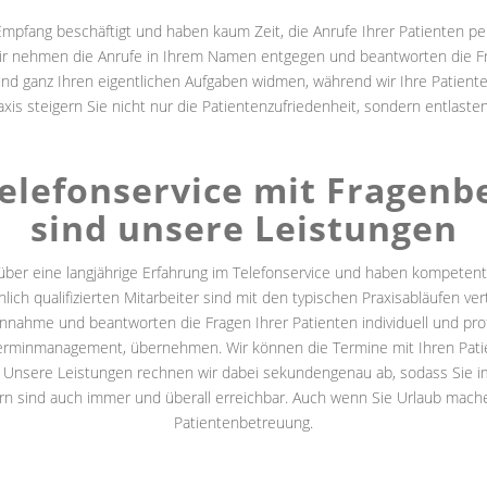
m Empfang beschäftigt und haben kaum Zeit, die Anrufe Ihrer Patienten 
Wir nehmen die Anrufe in Ihrem Namen entgegen und beantworten die Fra
 und ganz Ihren eigentlichen Aufgaben widmen, während wir Ihre Patien
raxis steigern Sie nicht nur die Patientenzufriedenheit, sondern entlasten
Telefonservice mit Fragen
sind unsere Leistungen
 über eine langjährige Erfahrung im Telefonservice und haben kompete
ich qualifizierten Mitarbeiter sind mit den typischen Praxisabläufen vert
nnahme und beantworten die Fragen Ihrer Patienten individuell und pr
erminmanagement, übernehmen. Wir können die Termine mit Ihren Patie
Unsere Leistungen rechnen wir dabei sekundengenau ab, sodass Sie imm
ern sind auch immer und überall erreichbar. Auch wenn Sie Urlaub mach
Patientenbetreuung.