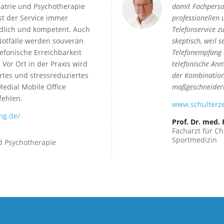
iatrie und Psychotherapie
damit Fachperso
st der Service immer
professionellen 
ndlich und kompetent. Auch
Telefonservice
zu
Notfälle werden souverän
skeptisch, weil 
efonische Erreichbarkeit
Telefonempfang d
 Vor Ort in der Praxis wird
telefonische An
rtes und stressreduziertes
der Kombination 
Medial Mobile Office
maßgeschneidert
fehlen.
www.schulterz
ng.de/
Prof. Dr. med.
Facharzt für Ch
Sportmedizin
nd Psychotherapie