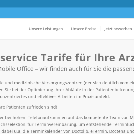
Unsere Leistungen
Unsere Preise
Jetzt bewerben
service Tarife für Ihre Ar
obile Office – wir finden auch für Sie die passe
te und medizinische Versorgungszentren (der sich deutlich vom ei
zen Sie bei der Optimierung Ihrer Abläufe in der Patientenbetreuu
konzentriertes und effektives Arbeiten im Praxisumfeld.
re Patienten zufrieden sind!
der bei hohem Telefonaufkommen auf das kompetente Team von Med
hsselektion, für Terminvereinbarung, um entstehende Terminlücken
en dabei u.a. die Terminkalender von Doctolib, eTermin, Doctena un