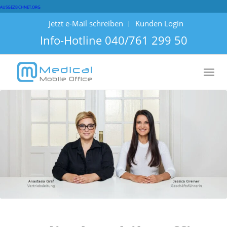
AUSGEZEICHNET.ORG
Jetzt e-Mail schreiben
Kunden Login
Info-Hotline
040/761 299 50