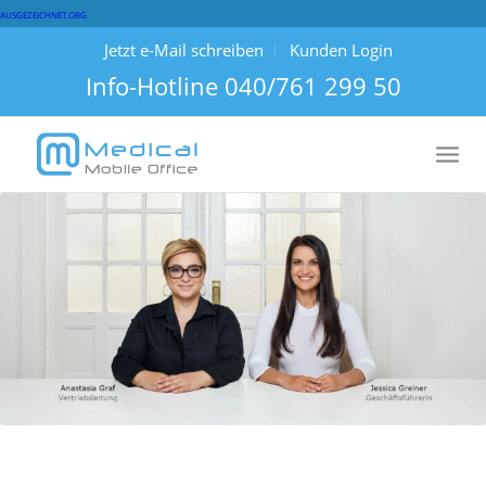
AUSGEZEICHNET.ORG
Jetzt e-Mail schreiben
Kunden Login
Info-Hotline
040/761 299 50