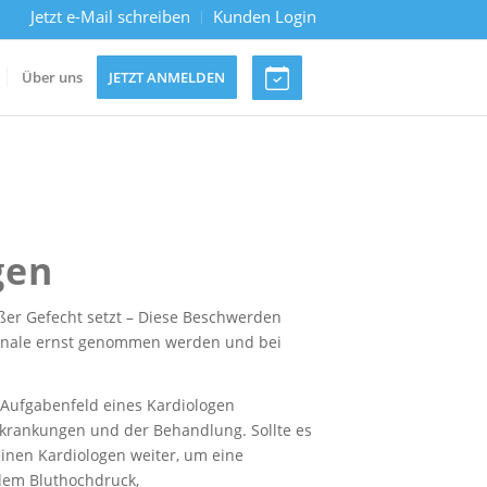
Jetzt e-Mail schreiben
Kunden Login
Über uns
JETZT ANMELDEN
gen
ußer Gefecht setzt – Diese Beschwerden
ignale ernst genommen werden und bei
s Aufgabenfeld eines Kardiologen
rkrankungen und der Behandlung. Sollte es
einen Kardiologen weiter, um eine
 dem Bluthochdruck,