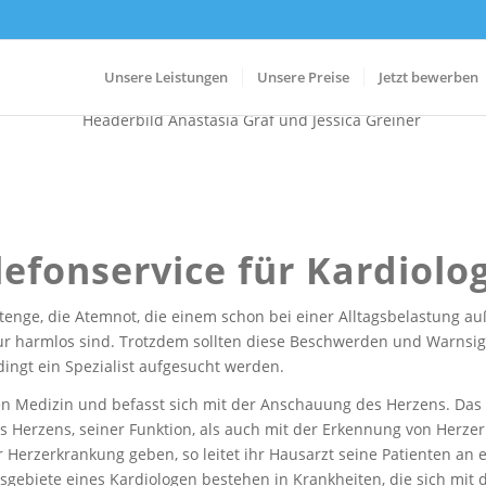
Unsere Leistungen
Unsere Preise
Jetzt bewerben
lefonservice für Kardiolo
tenge, die Atemnot, die einem schon bei einer Alltagsbelastung a
nur harmlos sind. Trotzdem sollten diese Beschwerden und Warns
ngt ein Spezialist aufgesucht werden.
eren Medizin und befasst sich mit der Anschauung des Herzens. Da
s Herzens, seiner Funktion, als auch mit der Erkennung von Herze
r Herzerkrankung geben, so leitet ihr Hausarzt seine Patienten an 
tsgebiete eines Kardiologen bestehen in Krankheiten, die sich mit