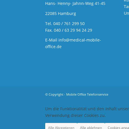
Hans- Henny- Jahnn-Weg 41-45
Ta
Un
22085 Hamburg
Tel.
040 / 761 299 50
Fax. 040 / 63 29 94 24 29
E-Mail
info@medical-mobile-
office.de
© Copyright - Mobile Office Telefonservice
Um die Funktionalität und den Inhalt unse
Verwendung dieser Cookies zu.
Alle Akzeptieren
Alle ablehnen
Cookies anp