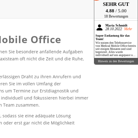
SEHR GUT
4.88
/ 5.00
18 Bewertungen
Maria Schmidt
28.10.2022
Mehr
obile Office
Super Entlastung für das
Team!
Wir nutzen den Telefonservice
von Medical Mobile Office bereits
seit einigen Monaten und sind
önnen Sie besondere anfallende Aufgaben
begeistert. Alles wurde
individuell auf uns angepasst und
isteam oft nicht die Zeit und die Ruhe,
Patienten sowie Mitarbeiter sind
Hinweis zu den Bewertungen
wirklich sehr zufrieden. Nie
wieder ohne!
erlässigen Draht zu ihren Anrufern und
eren Sie im vollen Umfang der
ms um Termine zur Erstdiagnostik und
 individuell und fokussieren hierbei immer
hrem Team zusammen.
er, sodass sie eine adäquate Lösung
 oder erst gar nicht die Möglichkeit