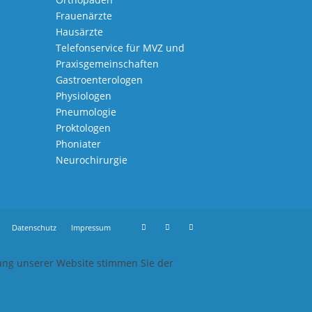
Frauenärzte
Hausärzte
Telefonservice für MVZ und
Praxisgemeinschaften
Gastroenterologen
Physiologen
Pneumologie
Proktologen
Phoniater
Neurochirurgie
Datenschutz
Impressum
zung unserer Website stimmen Sie der