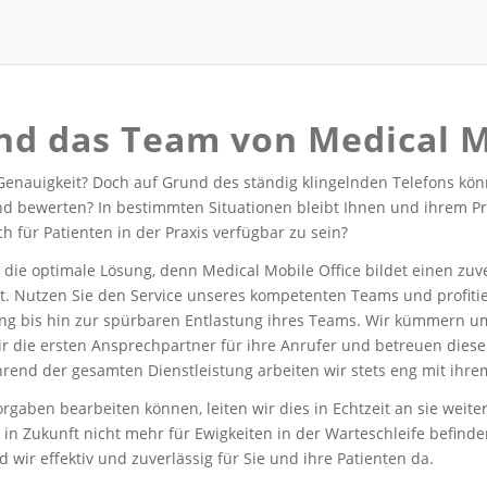
nd das Team von Medical M
f Genauigkeit? Doch auf Grund des ständig klingelnden Telefons k
 bewerten? In bestimmten Situationen bleibt Ihnen und ihrem Prax
 für Patienten in der Praxis verfügbar zu sein?
 die optimale Lösung, denn Medical Mobile Office bildet einen zuv
eit. Nutzen Sie den Service unseres kompetenten Teams und profiti
ung bis hin zur spürbaren Entlastung ihres Teams. Wir kümmern u
ir die ersten Ansprechpartner für ihre Anrufer und betreuen diese
ährend der gesamten Dienstleistung arbeiten wir stets eng mit i
orgaben bearbeiten können, leiten wir dies in Echtzeit an sie weit
in Zukunft nicht mehr für Ewigkeiten in der Warteschleife befinden
d wir effektiv und zuverlässig für Sie und ihre Patienten da.